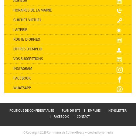
AGENDA
HORAIRES DE LA MAIRIE
GUICHET VIRTUEL
LAITERIE
ROUTE D'ORNEX
OFFRES D'EMPLOI
VOS SUGGESTIONS
INSTAGRAM
FACEBOOK
WHATSAPP
POLITIQUE DE CONFIDENTIALITÉ
PLAN DU SITE
EMPLOIS
NEWSLETTER
FACEBOOK
CONTACT
© Copyright 2026 Commune de Collex-Bossy -
created by iomedia