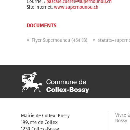
Courriel :
pascale.cuerel@supernounou.ch
Site internet:
www.supernounou.ch
DOCUMENTS
» Flyer Supernounou (464KB)
» statuts-supern
Vivre 
Mairie de Collex-Bossy
Bossy
199, rte de Collex
1239 Collex-Bossy