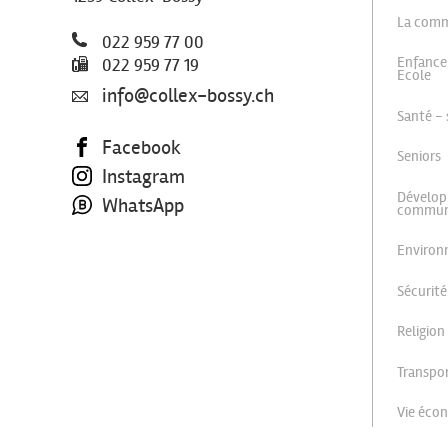
La com
022 959 77 00
Enfance
022 959 77 19
Ecole
info@collex-bossy.ch
Santé - 
Facebook
Seniors
Instagram
Dévelop
WhatsApp
commu
Enviro
Sécurité
Religion
Transpor
Vie éco