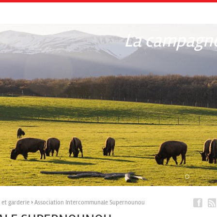
La campagne
 et garderie
›
Association Intercommunale Supernounou