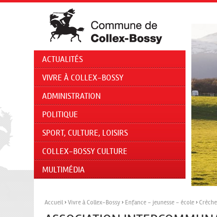
ACTUALITÉS
VIVRE À COLLEX-BOSSY
ADMINISTRATION
POLITIQUE
SPORT, CULTURE, LOISIRS
COLLEX-BOSSY CULTURE
MULTIMÉDIA
Accueil
›
Vivre à Collex-Bossy
›
Enfance - jeunesse - école
›
Crèche