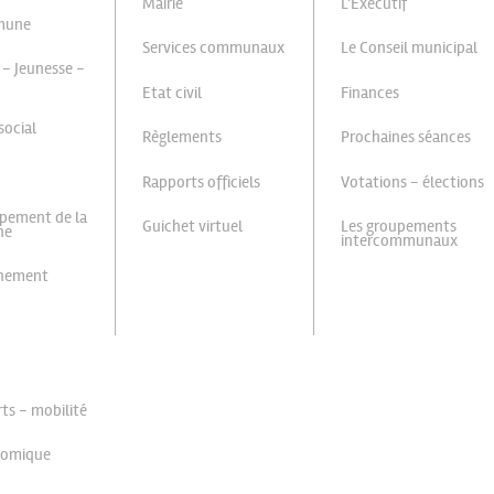
Mairie
L'Exécutif
mune
Services communaux
Le Conseil municipal
 - Jeunesse -
Etat civil
Finances
social
Règlements
Prochaines séances
Rapports officiels
Votations - élections
pement de la
Guichet virtuel
Les groupements
ne
intercommunaux
nnement
ts - mobilité
nomique