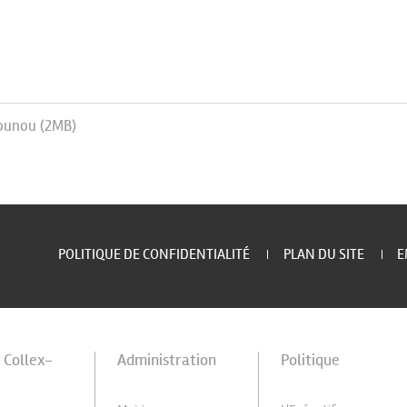
ounou (2MB)
POLITIQUE DE CONFIDENTIALITÉ
PLAN DU SITE
E
à Collex-
Administration
Politique