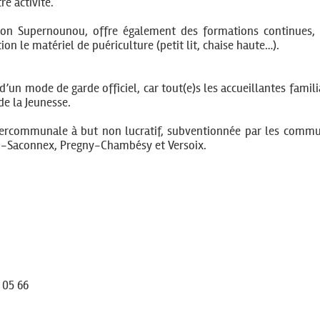
re activité.
tion Supernounou, offre également des formations continues,
on le matériel de puériculture (petit lit, chaise haute…).
d’un mode de garde officiel, car tout(e)s les accueillantes famili
de la Jeunesse.
ntercommunale à but non lucratif, subventionnée par les comm
nd-Saconnex, Pregny-Chambésy et Versoix.
 05 66