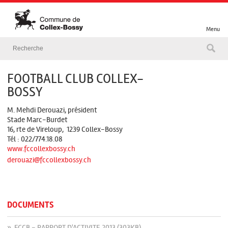
Menu
FOOTBALL CLUB COLLEX-
BOSSY
M. Mehdi Derouazi, président
Stade Marc-Burdet
16, rte de Vireloup, 1239 Collex-Bossy
Tél : 022/774.18.08
www.fccollexbossy.ch
derouazi@fccollexbossy.ch
DOCUMENTS
» FCCB - RAPPORT D'ACTIVITE 2013 (303KB)