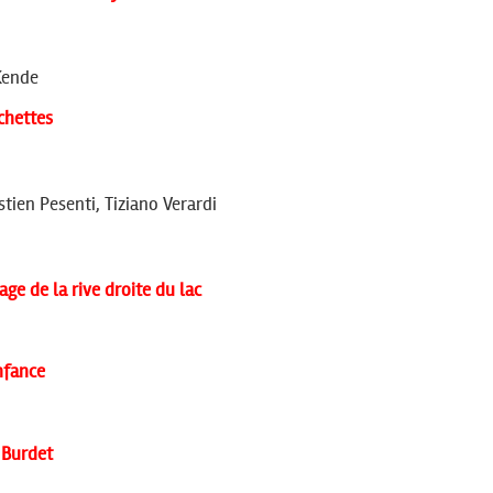
Kende
chettes
stien Pesenti,
Tiziano Verardi
 de la rive droite du lac
nfance
 Burdet