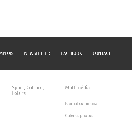
MPLOIS
NEWSLETTER
FACEBOOK
CONTACT
Sport, Culture,
Multimédia
Loisirs
Journal communal
Galeries photos