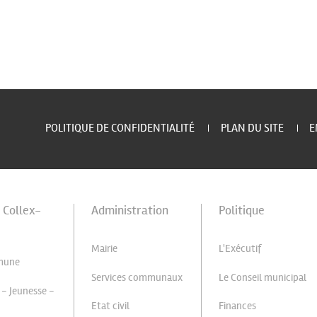
POLITIQUE DE CONFIDENTIALITÉ
PLAN DU SITE
E
à Collex-
Administration
Politique
Mairie
L'Exécutif
mune
Services communaux
Le Conseil municipal
 - Jeunesse -
Etat civil
Finances