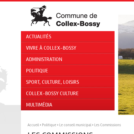
ACTUALITÉS
VIVRE À COLLEX-BOSSY
ADMINISTRATION
POLITIQUE
SPORT, CULTURE, LOISIRS
COLLEX-BOSSY CULTURE
MULTIMÉDIA
Accueil
›
Politique
›
Le conseil municipal
›
Les Commissions