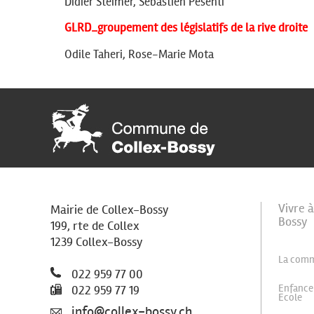
Didier Steimer, Sébastien Pesenti
GLRD_groupement des législatifs de la rive droite
Odile Taheri, Rose-Marie Mota
Vivre 
Mairie de Collex-Bossy
Bossy
199, rte de Collex
1239 Collex-Bossy
La com
022 959 77 00
Enfance
022 959 77 19
Ecole
info@collex-bossy.ch