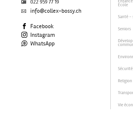
Enfance
022 959 77 19
Ecole
info@collex-bossy.ch
Santé - 
Facebook
Seniors
Instagram
Dévelop
WhatsApp
commu
Enviro
Sécurité
Religion
Transpor
Vie éco