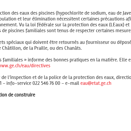
ection des eaux des piscines (hypochlorite de sodium, eau de Jave
pulation et leur élimination nécessitent certaines précautions af
nnement. Vu la loi fédérale sur la protection des eaux (LEaux) et
 de piscines familiales sont tenus de respecter certaines mesure
ets spéciaux qui doivent être retournés au fournisseur ou dépos
Châtillon, de la Praille, ou des Chanâts.
es familiales » informe des bonnes pratiques en la matière. Elle e
ww.ge.ch/eau/directives
 l’inspection et de la police de la protection des eaux, directi
01 – info-service 022 546 76 00 – e-mail
eau@etat.ge.ch
tion de construire