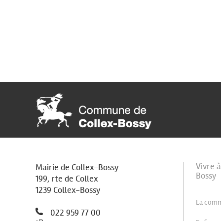
Vivre 
Mairie de Collex-Bossy
Bossy
199, rte de Collex
1239 Collex-Bossy
La com
022 959 77 00