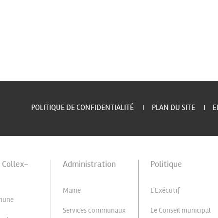
POLITIQUE DE CONFIDENTIALITÉ
PLAN DU SITE
E
à Collex-
Administration
Politique
Mairie
L'Exécutif
mune
Services communaux
Le Conseil municipal