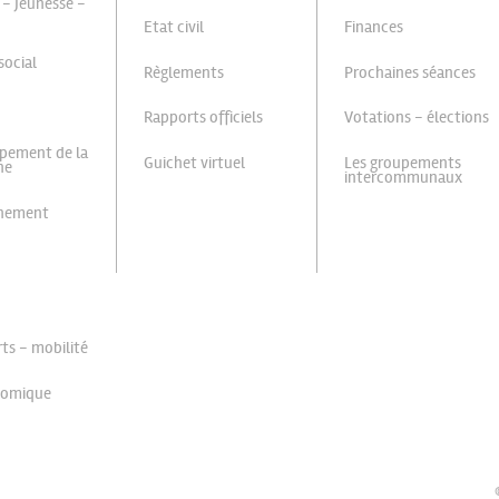
 - Jeunesse -
Etat civil
Finances
social
Règlements
Prochaines séances
Rapports officiels
Votations - élections
pement de la
Guichet virtuel
Les groupements
ne
intercommunaux
nnement
ts - mobilité
nomique