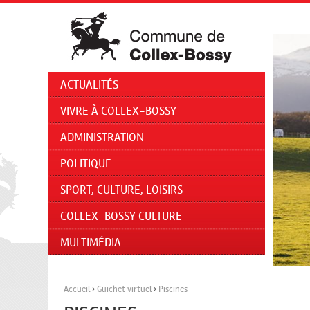
ACTUALITÉS
VIVRE À COLLEX-BOSSY
ADMINISTRATION
POLITIQUE
SPORT, CULTURE, LOISIRS
COLLEX-BOSSY CULTURE
MULTIMÉDIA
Accueil
›
Guichet virtuel
›
Piscines