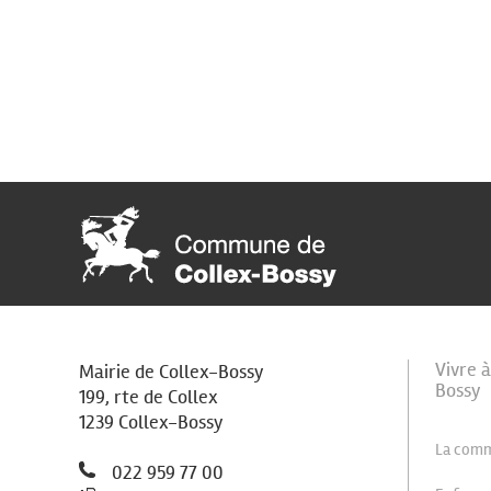
Vivre 
Mairie de Collex-Bossy
Bossy
199, rte de Collex
1239 Collex-Bossy
La com
022 959 77 00