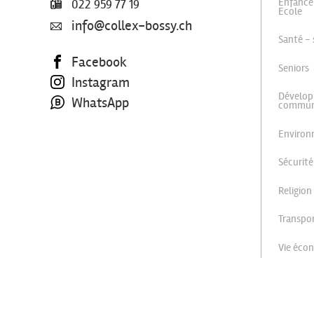
Enfance
022 959 77 19
Ecole
info@collex-bossy.ch
Santé - 
Facebook
Seniors
Instagram
Dévelop
WhatsApp
commu
Enviro
Sécurité
Religion
Transpor
Vie éco