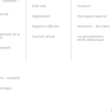
 - Jeunesse -
Etat civil
Finances
social
Règlements
Prochaines séances
Rapports officiels
Votations - élections
pement de la
Guichet virtuel
Les groupements
ne
intercommunaux
nnement
ts - mobilité
nomique