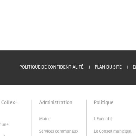
POLITIQUE DE CONFIDENTIALITÉ
PLAN DU SITE
E
à Collex-
Administration
Politique
Mairie
L'Exécutif
mune
Services communaux
Le Conseil municipal