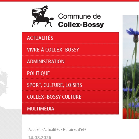
ACTUALITÉS
VIVRE À COLLEX-BOSSY
ADMINISTRATION
POLITIQUE
SPORT, CULTURE, LOISIRS
COLLEX-BOSSY CULTURE
MULTIMÉDIA
Accueil
›
Actualités
›
Horaires d'été
14.08.2026